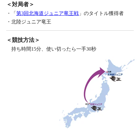
＜対局者＞
・「
第3回北海道ジュニア竜王戦
」のタイトル獲得者
・北陸ジュニア竜王
＜競技方法＞
　持ち時間15分、使い切ったら一手30秒